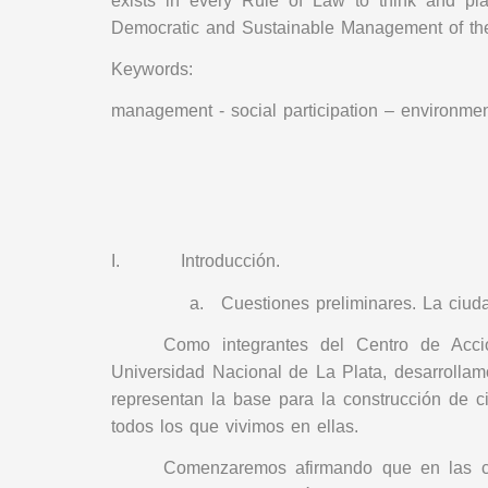
exists in every Rule of Law to think and pla
Democratic and Sustainable Management of the
Keywords:
management - social participation – environme
I.
Introducción.
a.
Cuestiones preliminares. La ciu
Como integrantes del Centro de Acció
Universidad Nacional de La Plata, desarrollamo
representan la base para la construcción de 
todos los que vivimos en ellas.
Comenzaremos afirmando que en las ci