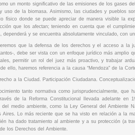
omo un monto significativo de las emisiones de los gases del
a y uso de la biomasa. Asimismo, las ciudades y pueblos son
cio físico donde se puede apreciar de manera visible la e
cción que los afectan; teniendo en cuenta que el cumplimie
, dependerá y se encuentra absolutamente vinculado, con un
eremos que la defensa de los derechos y el acceso a la ju
tantos-, debe ser vista con un
enfoque jurídico más amplio que
ales, permitir un rol del juez más proactivo, y trabajar ar
e ello, haremos referencia a la causa “Mendoza” de la Cort
cho a la Ciudad. Participación Ciudadana. Conceptualizació
cimiento tanto normativa como jurisprudencialmente, que ha
ravés de la Reforma Constitucional llevada adelante en 199
ión del medio ambiente, como la Ley General del Ambiente N
Aires. Lo más reciente que se ha visto en relación a la mate
n ha dado tratamiento al ambiente y a su protección (a travé
 de los Derechos del Ambiente.