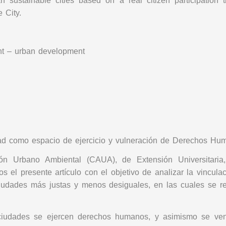
n sustainable cities based on a real citizen participation 
 City.
nt – urban development
dad como espacio de ejercicio y vulneración de Derechos Hu
n Urbano Ambiental (CAUA), de Extensión Universitaria,
s el presente artículo con el objetivo de analizar la vincul
ciudades más justas y menos desiguales, en las cuales se 
udades se ejercen derechos humanos, y asimismo se ven 