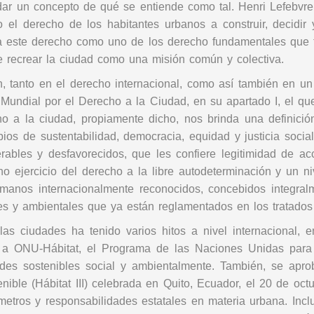
ar un concepto de qué se entiende como tal. Henri Lefebvre,
 el derecho de los habitantes urbanos a construir, decidir 
ría a este derecho como uno de los derecho fundamentales que 
 de recrear la ciudad como una misión común y colectiva.
n, tanto en el derecho internacional, como así también en u
undial por el Derecho a la Ciudad, en su apartado I, el que
cho a la ciudad, propiamente dicho, nos brinda una definici
pios de sustentabilidad, democracia, equidad y justicia soci
erables y desfavorecidos, que les confiere legitimidad de a
eno ejercicio del derecho a la libre autodeterminación y un 
manos internacionalmente reconocidos, concebidos integralme
urales y ambientales que ya están reglamentados en los tratad
des ha tenido varios hitos a nivel internacional, en 2
 a ONU-Hábitat, el Programa de las Naciones Unidas para
ades sostenibles social y ambientalmente. También, se ap
enible (Hábitat III) celebrada en Quito, Ecuador, el 20 de
metros y responsabilidades estatales en materia urbana. Inc