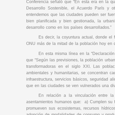
Conferencia señaló que “En esta era en la qu
Desarrollo Sostenible, el Acuerdo París y 
entendemos que las ciudades pueden ser fuent
bien planificada y bien gestionada, la urban
desarrollo como en los países desarrollados.”
Es decir, la coyuntura actual, donde el
ONU más de la mitad de la población hoy en d
En esta misma línea en la “Declaració
que “Según las previsiones, la población urba
transformadoras en el siglo XXI. Las poblaci
ambientales y humanitarias, se concentran ca
infraestructura, servicios básicos, seguridad a
que en las ciudades se ven vulnerados una div
En relación a la vinculación entre 
asentamientos humanos que: a) Cumplen su func
promueven sus ecosistemas, recursos hídricos
adopción de modalidades de consumo y produ