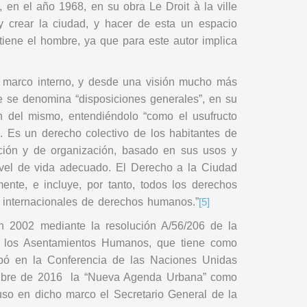
 en el año 1968, en su obra Le Droit à la ville
y crear la ciudad, y hacer de esta un espacio
tiene el hombre, ya que para este autor implica
n marco interno, y desde una visión mucho más
 se denomina “disposiciones generales”, en su
ón del mismo, entendiéndolo “como el usufructo
al. Es un derecho colectivo de los habitantes de
cción y de organización, basado en sus usos y
nivel de vida adecuado. El Derecho a la Ciudad
nte, e incluye, por tanto, todos los derechos
os internacionales de derechos humanos.”
[5]
002 mediante la resolución A/56/206 de la
 los Asentamientos Humanos, que tiene como
robó en la Conferencia de las Naciones Unidas
 octubre de 2016 la “Nueva Agenda Urbana” como
luso en dicho marco el Secretario General de la