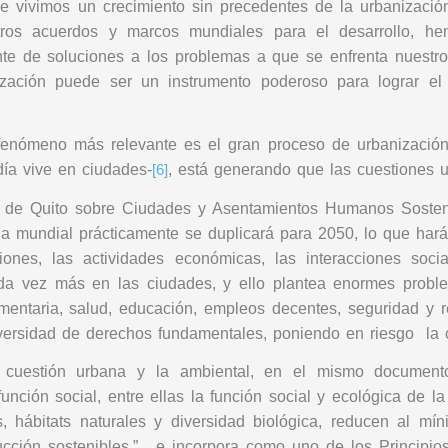
e vivimos un crecimiento sin precedentes de la urbanizació
otros acuerdos y marcos mundiales para el desarrollo, 
e de soluciones a los problemas a que se enfrenta nuestro
ización puede ser un instrumento poderoso para lograr el 
 fenómeno más relevante es el gran proceso de urbanización
ía vive en ciudades-
, está generando que las cuestiones 
[6]
n de Quito sobre Ciudades y Asentamientos Humanos Sosten
na mundial prácticamente se duplicará para 2050, lo que har
ones, las actividades económicas, las interacciones soci
da vez más en las ciudades, y ello plantea enormes proble
limentaria, salud, educación, empleos decentes, seguridad y re
ersidad de derechos fundamentales, poniendo en riesgo la c
la cuestión urbana y la ambiental, en el mismo docume
ión social, entre ellas la función social y ecológica de la 
, hábitats naturales y diversidad biológica, reducen al mín
cción sostenibles.”, e
incorpora como uno de los Principios 