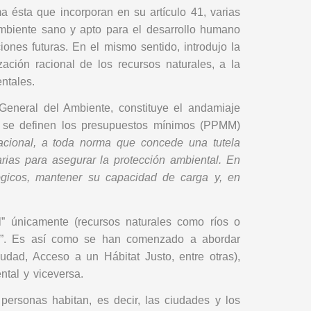
a ésta que incorporan en su artículo 41, varias
ambiente sano y apto para el desarrollo humano
ones futuras. En el mismo sentido, introdujo la
zación racional de los recursos naturales, a la
ntales.
eneral del Ambiente, constituye el andamiaje
 6° se definen los presupuestos mínimos (PPMM)
Nacional, a toda norma que concede una tutela
arias para asegurar la protección ambiental. En
lógicos, mantener su capacidad de carga y, en
l” únicamente (recursos naturales como ríos o
cial”. Es así como se han comenzado a abordar
dad, Acceso a un Hábitat Justo, entre otras),
ntal y viceversa.
ersonas habitan, es decir, las ciudades y los