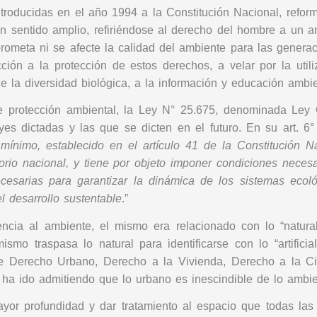
troducidas en el año 1994 a la Constitución Nacional, reform
un sentido amplio, refiriéndose al derecho del hombre a un 
rometa ni se afecte la calidad del ambiente para las generaci
ción a la protección de estos derechos, a velar por la utili
 de la diversidad biológica, a la información y educación ambie
 protección ambiental, la Ley N° 25.675, denominada Ley G
 leyes dictadas y las que se dicten en el futuro. En su art.
mínimo, establecido en el artículo 41 de la Constitución 
orio nacional, y tiene por objeto imponer condiciones neces
cesarias para garantizar la dinámica de los sistemas eco
l desarrollo sustentable
.”
ncia al ambiente, el mismo era relacionado con lo “natura
mismo traspasa lo natural para identificarse con lo “artifi
te Derecho Urbano, Derecho a la Vivienda, Derecho a la Ciu
e ha ido admitiendo que lo urbano es inescindible de lo ambie
r profundidad y dar tratamiento al espacio que todas las p