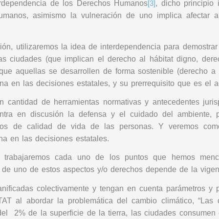
nterdependencia de los Derechos Humanos
, dicho principio
[3]
humanos, asimismo la vulneración de uno implica afectar 
ión, utilizaremos la idea de interdependencia para demostr
las ciudades (que implican el derecho al hábitat digno, der
e que aquellas se desarrollen de forma sostenible (derecho 
ana en las decisiones estatales, y su prerrequisito que es el a
 cantidad de herramientas normativas y antecedentes juris
ntra en discusión la defensa y el cuidado del ambiente,
ados de calidad de vida de las personas. Y veremos com
na en las decisiones estatales.
o, trabajaremos cada uno de los puntos que hemos menc
ad de uno de estos aspectos y/o derechos depende de la vige
anificadas colectivamente y tengan en cuenta parámetros y 
T al abordar la problemática del cambio climático, “L
as 
l 2% de la superficie de la tierra, las ciudades consumen