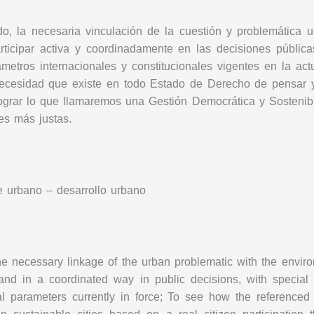
do, la necesaria vinculación de la cuestión y problemática
ticipar activa y coordinadamente en las decisiones pública
metros internacionales y constitucionales vigentes en la act
ecesidad que existe en todo Estado de Derecho de pensar y p
lograr lo que llamaremos una Gestión Democrática y Sostenib
es más justas.
te urbano – desarrollo urbano
he necessary linkage of the urban problematic with the envir
y and in a coordinated way in public decisions, with special
nal parameters currently in force; To see how the referenced