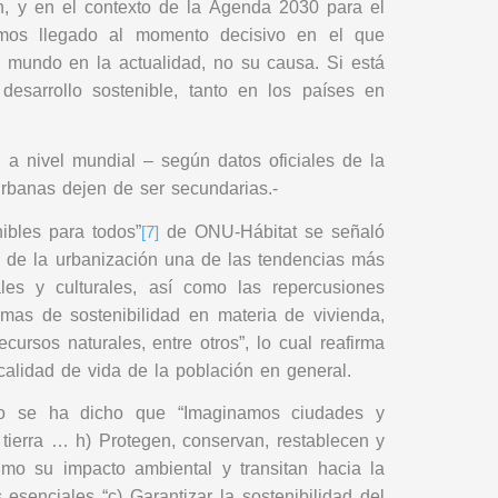
n, y en el contexto de la Agenda 2030 para el
hemos llegado al momento decisivo en el que
 mundo en la actualidad, no su causa. Si está
desarrollo sostenible, tanto en los países en
 a nivel mundial – según datos oficiales de la
urbanas dejen de ser secundarias
.-
ibles para todos”
de ONU-Hábitat se señaló
[7]
á de la urbanización una de las tendencias más
ales y culturales, así como las repercusiones
mas de sostenibilidad en materia de vivienda,
cursos naturales, entre otros”, lo cual reafirma
alidad de vida de la población en general.
nto se ha dicho que “Imaginamos ciudades y
tierra … h) Protegen, conservan, restablecen y
imo su impacto ambiental y transitan hacia la
esenciales “c) Garantizar la sostenibilidad del